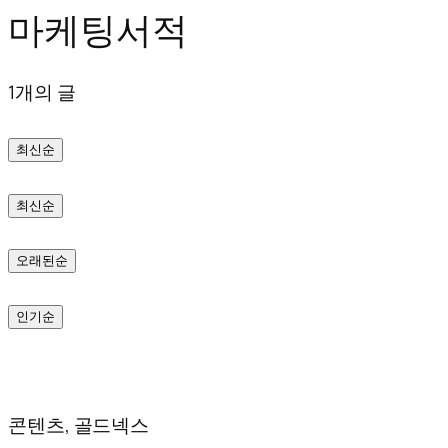
마케팅서적
텐
츠
1개의 글
로
바
최신순
로
가
최신순
기
오래된순
인기순
콘텐츠, 골드넥스