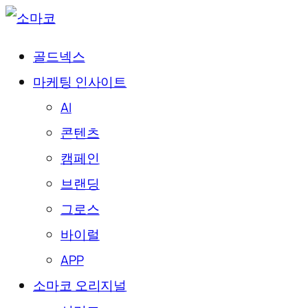
골드넥스
마케팅 인사이트
AI
콘텐츠
캠페인
브랜딩
그로스
바이럴
APP
소마코 오리지널