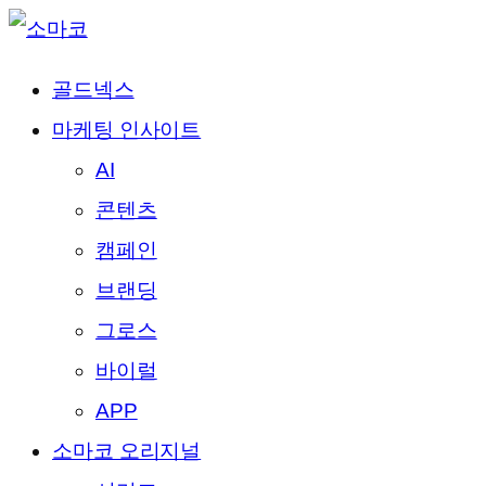
골드넥스
마케팅 인사이트
AI
콘텐츠
캠페인
브랜딩
그로스
바이럴
APP
소마코 오리지널