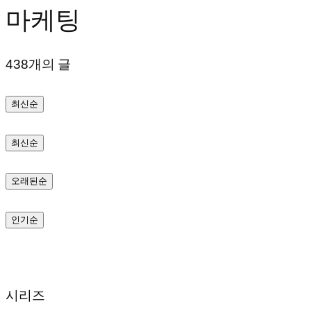
마케팅
텐
츠
438개의 글
로
바
최신순
로
가
최신순
기
오래된순
인기순
시리즈