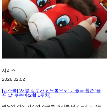
시리즈
2026.02.02
[뉴스콕] “재봉 실수가 신드롬으로”… 중국 휩쓴 ‘슬
픈 말’ 쿠쿠마(2월 1주차)
월요일 점심 시간의 스몰톡 거리를 던져드리는 2월