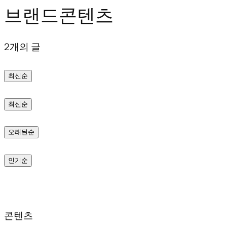
브랜드콘텐츠
텐
츠
2개의 글
로
바
최신순
로
가
최신순
기
오래된순
인기순
콘텐츠