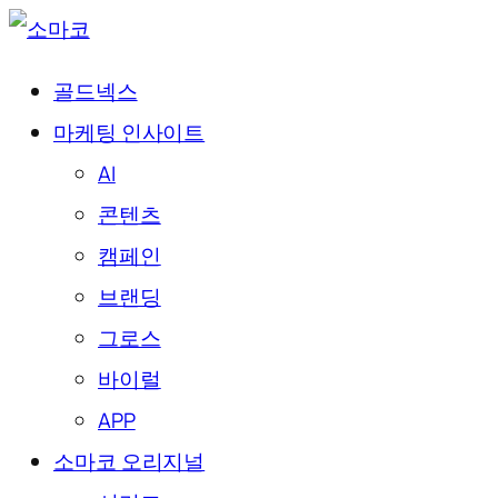
골드넥스
마케팅 인사이트
AI
콘텐츠
캠페인
브랜딩
그로스
바이럴
APP
소마코 오리지널