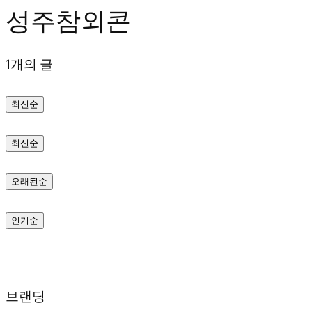
성주참외콘
텐
츠
1개의 글
로
바
최신순
로
가
최신순
기
오래된순
인기순
브랜딩