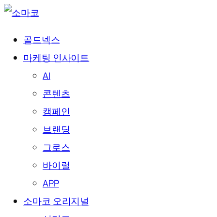
골드넥스
마케팅 인사이트
AI
콘텐츠
캠페인
브랜딩
그로스
바이럴
APP
소마코 오리지널