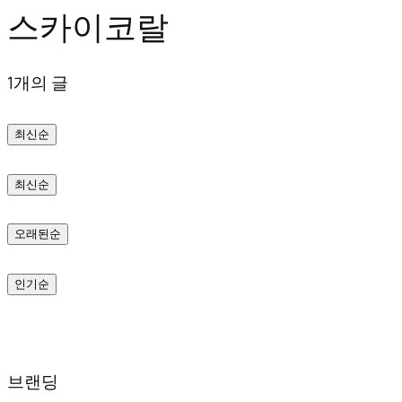
스카이코랄
텐
츠
1개의 글
로
바
최신순
로
가
최신순
기
오래된순
인기순
브랜딩