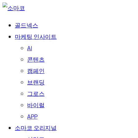
골드넥스
마케팅 인사이트
AI
콘텐츠
캠페인
브랜딩
그로스
바이럴
APP
소마코 오리지널