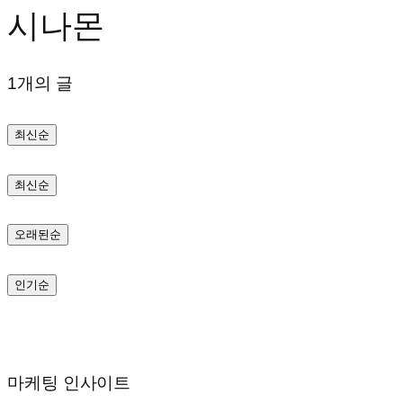
시나몬
텐
츠
1개의 글
로
바
최신순
로
가
최신순
기
오래된순
인기순
마케팅 인사이트