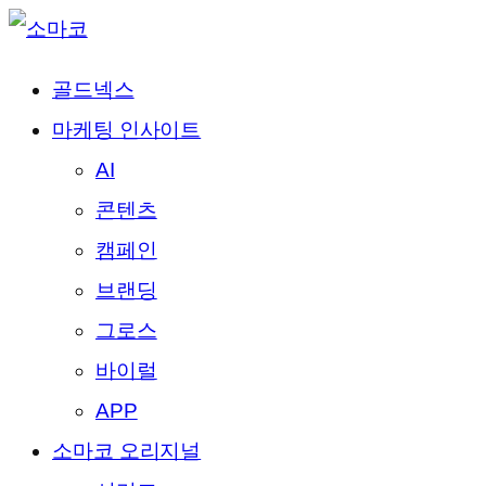
골드넥스
마케팅 인사이트
AI
콘텐츠
캠페인
브랜딩
그로스
바이럴
APP
소마코 오리지널