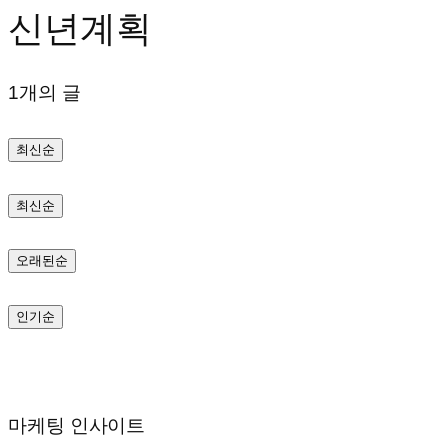
신년계획
텐
츠
1개의 글
로
바
최신순
로
가
최신순
기
오래된순
인기순
마케팅 인사이트