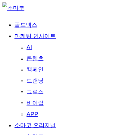
골드넥스
마케팅 인사이트
AI
콘텐츠
캠페인
브랜딩
그로스
바이럴
APP
소마코 오리지널