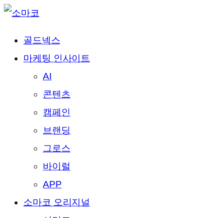
골드넥스
마케팅 인사이트
AI
콘텐츠
캠페인
브랜딩
그로스
바이럴
APP
소마코 오리지널