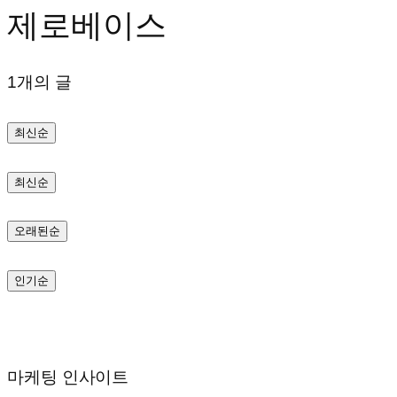
제로베이스
텐
츠
1개의 글
로
바
최신순
로
가
최신순
기
오래된순
인기순
마케팅 인사이트