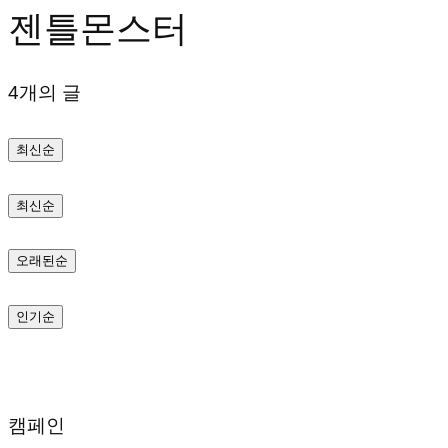
젠틀몬스터
텐
츠
4개의 글
로
바
최신순
로
가
최신순
기
오래된순
인기순
캠페인