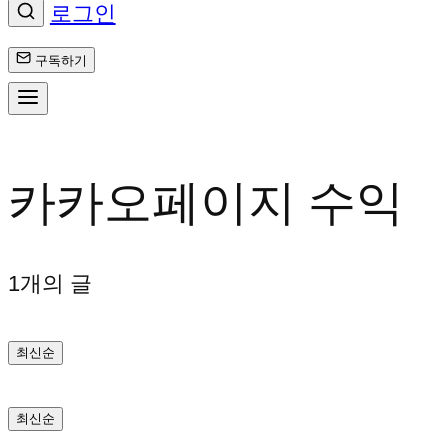
로그인
구독하기
콘
텐
카카오페이지 수익
츠
로
1개의 글
바
최신순
로
가
최신순