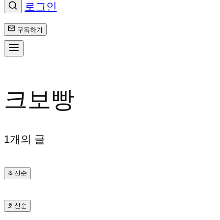
로그인
구독하기
콘
텐
크보빵
츠
로
1개의 글
바
최신순
로
가
최신순