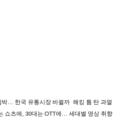
 임박… 한국 유통시장 바뀔까 해킹 틈 탄 과열
는 쇼츠에, 30대는 OTT에… 세대별 영상 취향