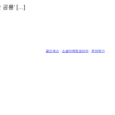
룡’ […]
골드넥스
·
소셜마케팅코리아
·
문의하기