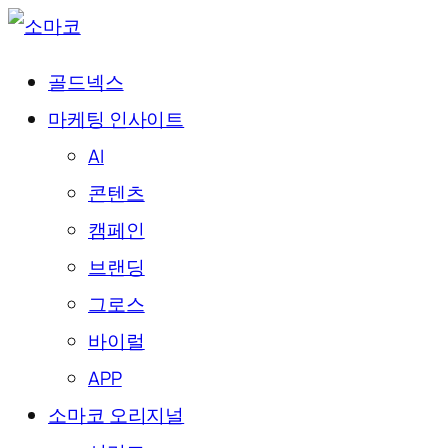
골드넥스
마케팅 인사이트
AI
콘텐츠
캠페인
브랜딩
그로스
바이럴
APP
소마코 오리지널