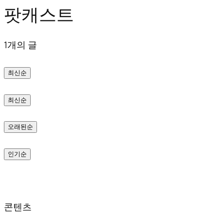
팟캐스트
텐
츠
1개의 글
로
바
최신순
로
가
최신순
기
오래된순
인기순
콘텐츠