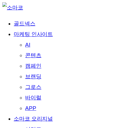
골드넥스
마케팅 인사이트
AI
콘텐츠
캠페인
브랜딩
그로스
바이럴
APP
소마코 오리지널