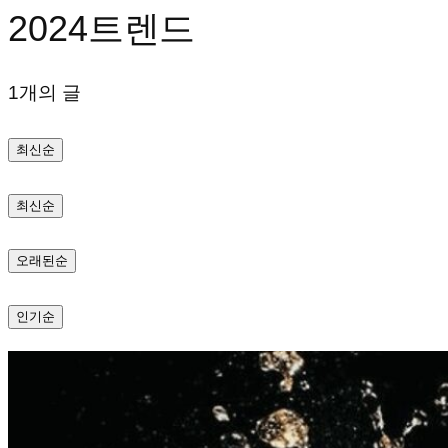
2024트렌드
텐
츠
1개의 글
로
바
최신순
로
가
최신순
기
오래된순
인기순