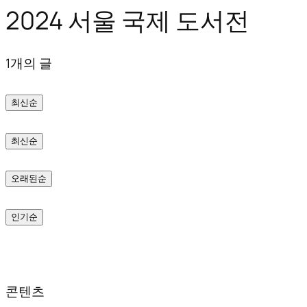
2024 서울 국제 도서전
텐
츠
1개의 글
로
바
최신순
로
가
최신순
기
오래된순
인기순
콘텐츠