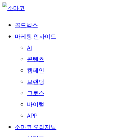
골드넥스
마케팅 인사이트
AI
콘텐츠
캠페인
브랜딩
그로스
바이럴
APP
소마코 오리지널