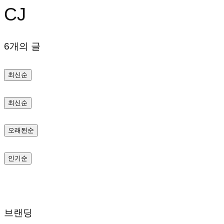
CJ
텐
츠
6개의 글
로
바
최신순
로
가
최신순
기
오래된순
인기순
브랜딩