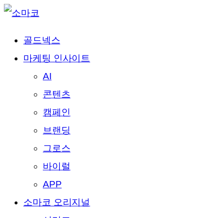
골드넥스
마케팅 인사이트
AI
콘텐츠
캠페인
브랜딩
그로스
바이럴
APP
소마코 오리지널