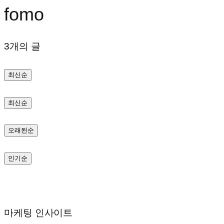
fomo
텐
츠
3개의 글
로
바
최신순
로
가
최신순
기
오래된순
인기순
마케팅 인사이트