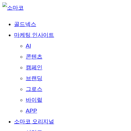
골드넥스
마케팅 인사이트
AI
콘텐츠
캠페인
브랜딩
그로스
바이럴
APP
소마코 오리지널