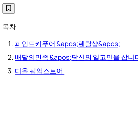
목차
파인드카푸어 &apos;렌탈샵&apos;
배달의민족 &apos;당신의 일고민을 삽니다
디올 팝업스토어