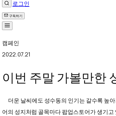
로그인
구독하기
콘
캠페인
텐
2022.07.21
츠
로
이번 주말 가볼만한 성
바
로
더운 날씨에도 성수동의 인기는 갈수록 높아지
가
어의 성지처럼 골목마다 팝업스토어가 생기고