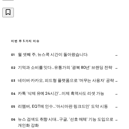
이번 주 5가지 이슈
월 셋째 주, 뉴스콕 시간이 돌아왔습니다.
01
기억과 소비를 잇다…유통가의 ‘광복 80년’ 브랜딩 전략
02
네이버·카카오, 피드형 플랫폼으로 ‘머무는 사용자’ 공략
03
카톡 ‘삭제 유예 24시간’…이제 흑역사도 리셋 가능
04
리멤버, EQT에 인수…‘아시아판 링크드인’ 도약 시동
05
뉴스 검색도 취향 시대…구글, ‘선호 매체’ 기능 도입으로
06
개인화 강화