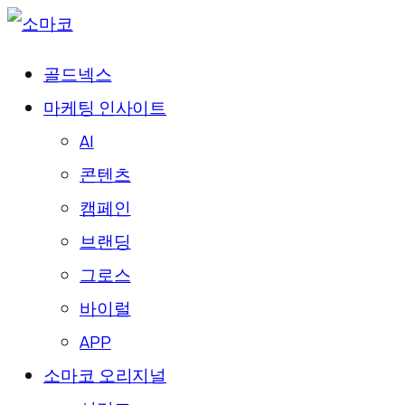
골드넥스
마케팅 인사이트
AI
콘텐츠
캠페인
브랜딩
그로스
바이럴
APP
소마코 오리지널