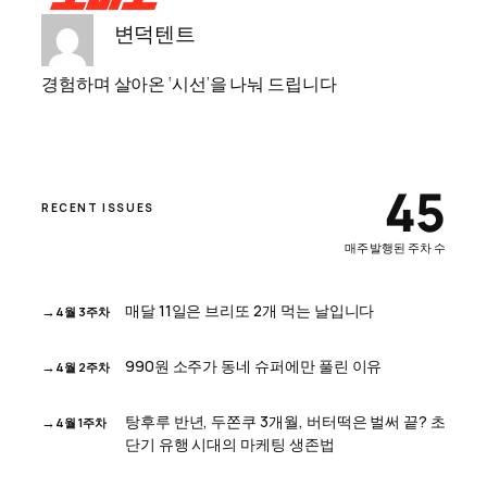
변덕텐트
경험하며 살아온 ‘시선’을 나눠 드립니다
45
RECENT ISSUES
매주 발행된 주차 수
매달 11일은 브리또 2개 먹는 날입니다
4월 3주차
990원 소주가 동네 슈퍼에만 풀린 이유
4월 2주차
탕후루 반년, 두쫀쿠 3개월, 버터떡은 벌써 끝? 초
4월 1주차
단기 유행 시대의 마케팅 생존법