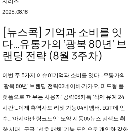
시리즈
텐
2025.08.18
츠
로
[뉴스콕] 기억과 소비를 잇
바
다…유통가의 ‘광복 80년’ 브
로
랜딩 전략 (8월 3주차)
가
기
이번 주 5가지 이슈01기억과 소비를 잇다…유통가의
‘광복 80년’ 브랜딩 전략02네이버·카카오, 피드형 플
랫폼으로 ‘머무는 사용자’ 공략03카톡 ‘삭제 유예 24
시간’…이제 흑역사도 리셋 가능04리멤버, EQT에 인
수…‘아시아판 링크드인’ 도약 시동05뉴스 검색도 취
향 시대…구글, ‘선호 매체’ 기능 도입으로 개인화 강화