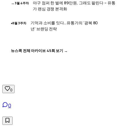
야구 점퍼 한 벌에 89만원, 그래도 팔린다 – 유통
3월 4주차
가 팬심 경쟁 본격화
기억과 소비를 잇다…유통가의 ‘광복 80
8월 3주차
지금 읽는 글
년’ 브랜딩 전략
뉴스콕 전체 아카이브 45회 보기 →
0
0