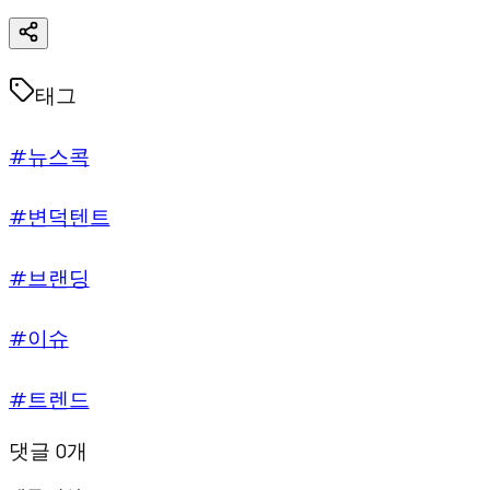
태그
#뉴스콕
#변덕텐트
#브랜딩
#이슈
#트렌드
댓글 0개