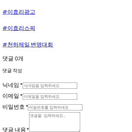
#이효리광고
#이효리스픽
#천하제일 변명대회
댓글 0개
댓글 작성
닉네임 *
이메일 *
비밀번호 *
댓글 내용 *