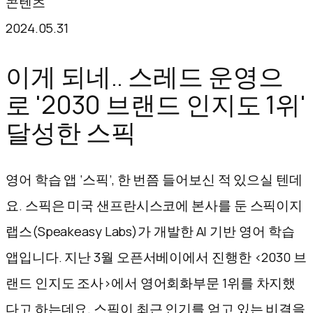
콘텐츠
텐
2024.05.31
츠
로
이게 되네.. 스레드 운영으
바
로 '2030 브랜드 인지도 1위'
로
달성한 스픽
가
기
영어 학습 앱 ‘스픽’, 한 번쯤 들어보신 적 있으실 텐데
요. 스픽은 미국 샌프란시스코에 본사를 둔 스픽이지
랩스(Speakeasy Labs)가 개발한 AI 기반 영어 학습
앱입니다. 지난 3월 오픈서베이에서 진행한 <2030 브
랜드 인지도 조사>에서 영어회화부문 1위를 차지했
다고 하는데요. 스픽이 최근 인기를 얻고 있는 비결을