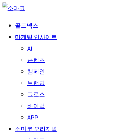
골드넥스
마케팅 인사이트
AI
콘텐츠
캠페인
브랜딩
그로스
바이럴
APP
소마코 오리지널