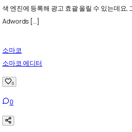
기
색 엔진에 등록해 광고 효괄 올릴 수 있는데요, 
Adwords […]
소마코
소마코 에디터
0
0