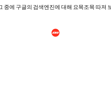
그 중에 구글의 검색엔진에 대해 요목조목 따져 보게습