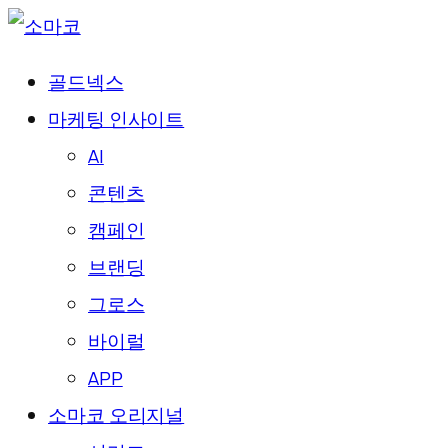
골드넥스
마케팅 인사이트
AI
콘텐츠
캠페인
브랜딩
그로스
바이럴
APP
소마코 오리지널