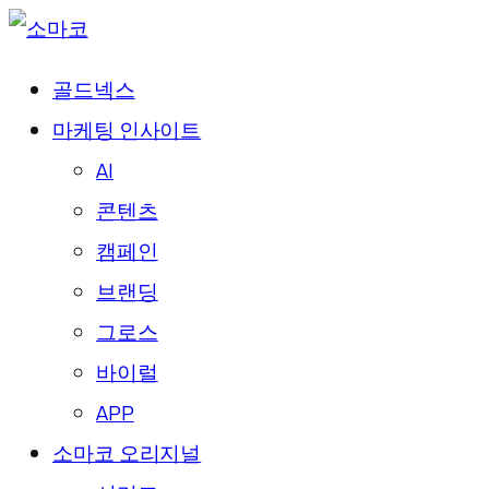
골드넥스
마케팅 인사이트
AI
콘텐츠
캠페인
브랜딩
그로스
바이럴
APP
소마코 오리지널