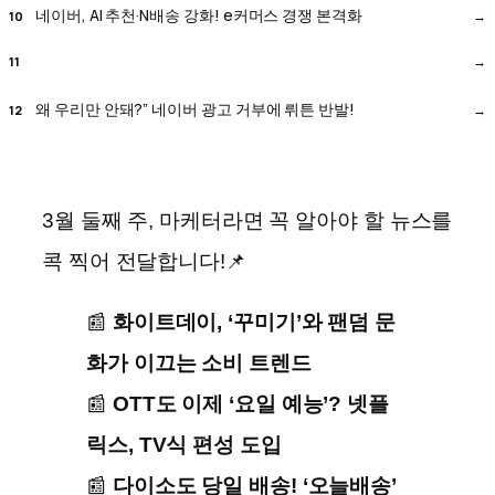
네이버, AI 추천·N배송 강화! e커머스 경쟁 본격화
왜 우리만 안돼?” 네이버 광고 거부에 뤼튼 반발!
3월 둘째 주, 마케터라면 꼭 알아야 할 뉴스를
콕 찍어 전달합니다!📌
📰
화이트데이, ‘꾸미기’와 팬덤 문
화가 이끄는 소비 트렌드
📰
OTT도 이제 ‘요일 예능’? 넷플
릭스, TV식 편성 도입
📰
다이소도 당일 배송! ‘오늘배송’