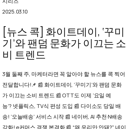
시리즈
텐
2025.03.10
츠
로
[뉴스 콕] 화이트데이, ‘꾸미
바
기’와 팬덤 문화가 이끄는 소
로
비 트렌드
가
기
3월 둘째 주, 마케터라면 꼭 알아야 할 뉴스를 콕 찍어
전달합니다!📌 📰 화이트데이, ‘꾸미기’와 팬덤 문화
가 이끄는 소비 트렌드 📰 OTT도 이제 ‘요일 예
능’? 넷플릭스, TV식 편성 도입 📰 다이소도 당일 배
송! ‘오늘배송’ 서비스 시작 📰 네이버, AI 추천·N배송
강화! e커머스 경쟁 본격화 📰 “왜 우리만 안돼?” 네이