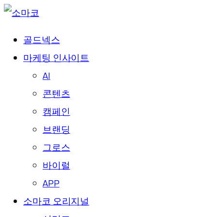
골드넥스
마케팅 인사이트
AI
콘텐츠
캠페인
브랜딩
그로스
바이럴
APP
소마코 오리지널