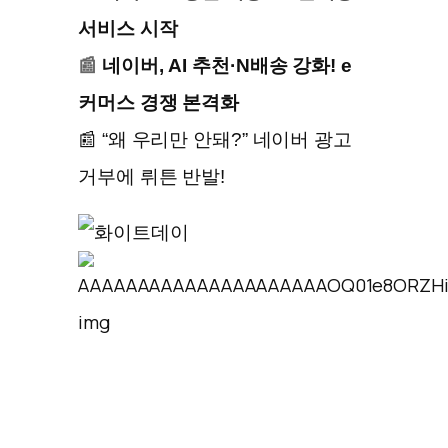
서비스 시작
📰
네이버, AI 추천·N배송 강화! e
커머스 경쟁 본격화
📰 “왜 우리만 안돼?” 네이버 광고
거부에 뤼튼 반발!