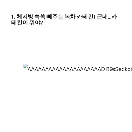
1. 체지방 쏙쏙 빼주는 녹차 카테킨! 근데…카
테킨이 뭐야?