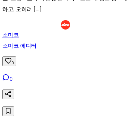
하고, 오히려 […]
소마코
소마코 에디터
0
0