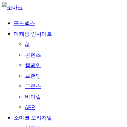
골드넥스
마케팅 인사이트
AI
콘텐츠
캠페인
브랜딩
그로스
바이럴
APP
소마코 오리지널