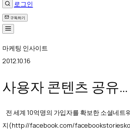
로그인
구독하기
콘
마케팅 인사이트
텐
2012.10.16
츠
로
사용자 콘텐츠 공유…
바
로
전 세계 10억명의 가입자를 확보한 소셜네트워
가
지(http://facebook.com/facebook