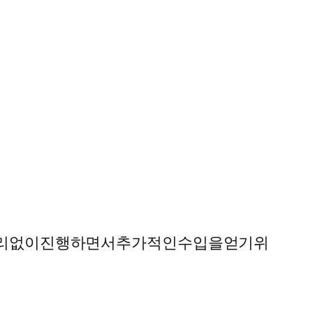
리없이
진행하면서
추가적인
수입을
얻기
위