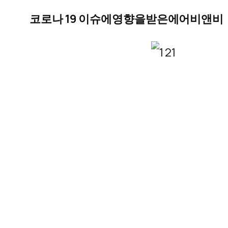
코로나
19
이슈에
영향을
받은
에어비앤비