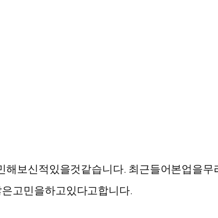
민해보신
적
있을
것
같습니다
.
최근
들어
본업을
무
많은
고민을
하고
있다고
합니다
.