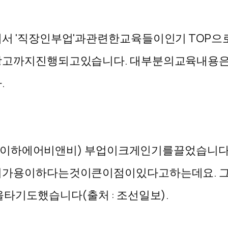
에서
'
직장인
부업
'
과
관련한
교육들이
인기
TOP
으
광고까지
진행되고
있습니다
.
대부분의
교육
내용
다
.
이하
에어비앤비
)
부업이
크게
인기를
끌었습니
리가
용이하다는
것이
큰
이점이
있다고
하는데요
.
을
타기도
했습니다
(
출처
:
조선일보
).