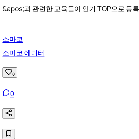
기
&apos;과 관련한 교육들이 인기 TOP으로 
소마코
소마코 에디터
0
0