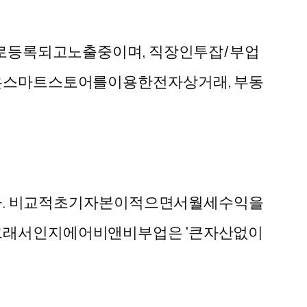
로
등록되고
노출
중이며
,
직장인
투잡
/
부업
은
스마트
스토어를
이용한
전자
상거래
,
부동
다
.
비교적
초기
자본이
적으면서
월세
수익을
그래서인지
에어비앤비
부업은
'
큰
자산
없이