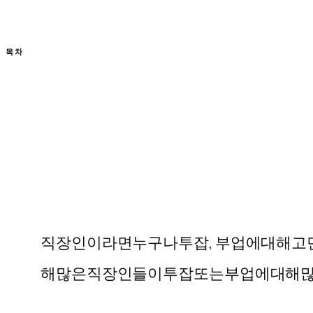
목차
직장인이라면
누구나
투잡
,
부업에
대해
고
해
많은
직장인들이
투잡
또는
부업에
대해