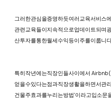
그러한
관심을
증명하듯
여러
교육
서비스
관련
교육들이
지속적으로
업데이트되며
산
투자를
통한
월세
수익
등이
주를
이룹니
특히
작년에는
직장인들
사이에서
Airbnb(
얻을
수
있다는
점과
직장
생활을
하면서
관
건물주
효과를
누리는
방법
'
이라고
입소문