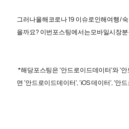
그러나
올해
코로나
19
이슈로
인해
여행
/
숙
을까요
?
이번
포스팅에서는
모바일
시장
분
*
해당
포스팅은
'
안드로이드
데이터
'
와
'
안
면
'
안드로이드
데이터
', 'iOS
데이터
', '
안드