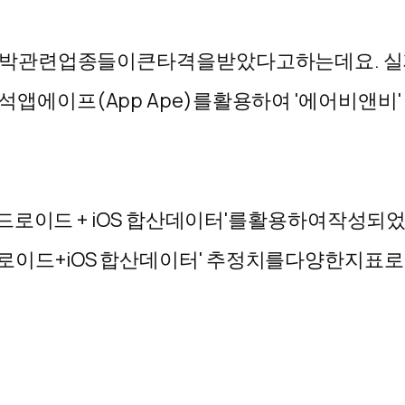
박
관련
업종들이
큰
타격을
받았다고
하는데요
.
실
석
앱에이프
(App Ape)
를
활용하여
'
에어비앤비
'
드로이드
+ iOS
합산
데이터
'
를
활용하여
작성되
로이드
+iOS
합산
데이터
'
추정치를
다양한
지표로