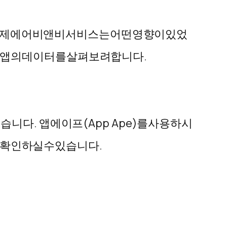
제
에어비앤비
서비스는
어떤
영향이
있었
앱의
데이터를
살펴보려
합니다
.
었습니다
.
앱에이프
(App Ape)
를
사용하시
확인하실
수
있습니다
.