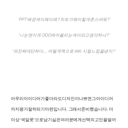
‘PPT
?
?’
배경색이
왜
이래
차트가
왜
이렇게
촌스러워
‘
OOO
?’
니
눈엔
이게
에
어울리는
색이라고
생각하냐
‘
와
진짜
대단하다
…
어떻게
맥으로
486
시절
느낌을
냈지
?’
아무리
아이디어가
좋더라도
디자인이
나쁘면
그
아이디어
까지
평가절하되기
마련입니다
.
그래서
준비했습니다
.
더
이상
‘
색알못
’
으로
남기
싫은
여러분에게
선택의
고민을
덜어