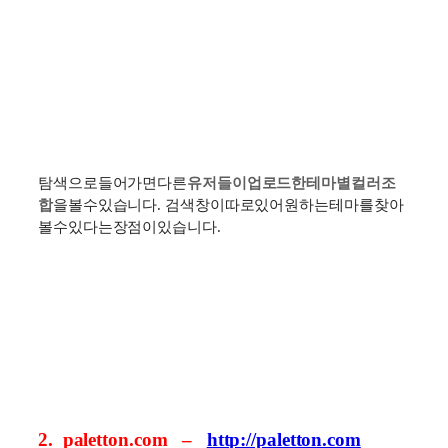
탐색으로
들어가면
다른
유저들이
업로드
한
테마
별
컬러
조
합
을
볼
수
있습니다
.
검색
창이
따로
있어
원하는
테마를
찾아
볼
수
있다는
장점이
있습니다
.
2.
paletton.com –
http://paletton.com