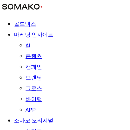
골드넥스
마케팅 인사이트
AI
콘텐츠
캠페인
브랜딩
그로스
바이럴
APP
소마코 오리지널