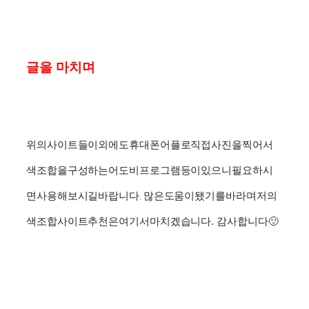
글을 마치며
위의
사이트들
이외에도
휴대폰
어플로
직접
사진을
찍어서
색
조합을
구성하는
어도비
프로그램
등이
있으니
필요하시
면
사용해보시길
바랍니다
많은
도움이
됐기를
바라며
저의
.
색
조합
사이트
추천은
여기서
마치겠습니다
.
감사합니다
🙂