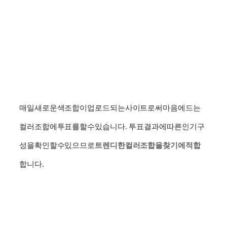
매일
새로운
색
조합이
업로드되는
사이트로써
마음에
드는
컬러
조합에
투표를
할
수
있습니다
.
투표
결과에
따른
인기
구
성을
확인할
수
있으므로
트렌디한
컬러
조합을
찾기에
적합
합니다
.