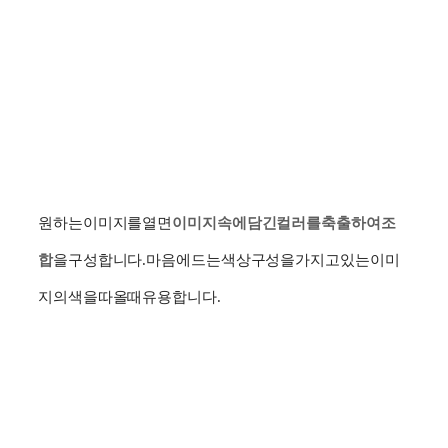
원하는
이미지를
열면
이미지
속에
담긴
컬러를
축출하여
조
합
을
구성합니다
.
마음에
드는
색상
구성을
가지고
있는
이미
지의
색을
따올
때
유용합니다
.