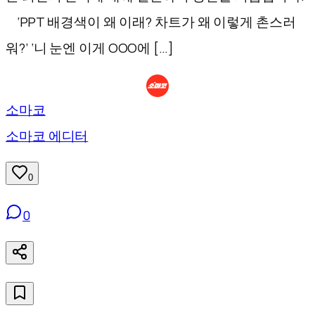
‘PPT 배경색이 왜 이래? 차트가 왜 이렇게 촌스러
워?’ ‘니 눈엔 이게 OOO에 […]
소마코
소마코 에디터
0
0