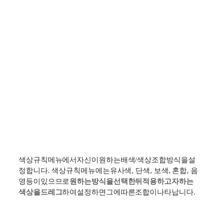
색상
규칙
메뉴에서
자신이
원하는
배색
/
색상조합
방식을
설
정합니다
.
색상
규칙
메뉴에는
유사
색
,
단색
,
보색
,
혼합
,
음
영
등이
있으므로
원하는
방식을
선택한
뒤
적용하고자
하는
색상을
드레그
하여
설정하면
그에
따른
조합이
나타납니다
.