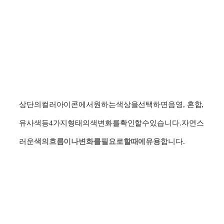
상단의
컬러
아이콘에서
원하는
색상을
선택하면
음영
,
혼합
,
유사
색
등
4
가지
형태의
색
변화를
확인할
수
있습니다
.
자연스
러운
색의
흐름이나
변화를
필요로
할
때에
유용
합니다
.