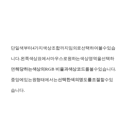
단일색
부터
4
가지
색상
조합까지
임의로
선택하여
볼
수
있습
니다
.
왼쪽
색상표에서
마우스로
원하는
색상
영역을
선택하
면
해당하는
색상의
RGB
비율과
색상
코드
를
볼
수
있습니다
.
중앙에
있는
원
형태에서는
선택한
색의
명도를
조절
할
수
있
습니다
.