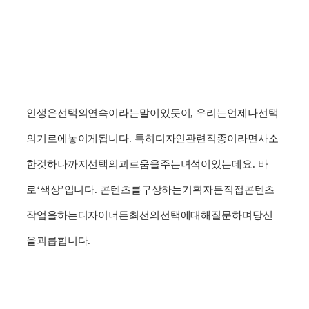
인생은
선택의
연속이라는
말이
있듯이
,
우리는
언제나
선택
의
기로에
놓이게
됩니다
.
특히
디자인
관련
직종이라면
사소
한
것
하나까지
선택의
괴로움을
주는
녀석이
있는데요
.
바
로
‘
색상
’
입니다
.
콘텐츠를
구상하는
기획자든
직접
콘텐츠
작업을
하는
디자이너든
최선의
선택에
대해
질문하며
당신
을
괴롭힙니다
.