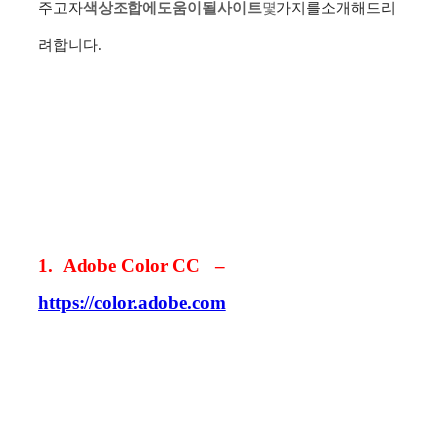
주고자
색상
조합에
도움이
될
사이트
몇
가지를
소개해드리
려
합니다
.
1. Adobe Color CC
–
https://color.adobe.com