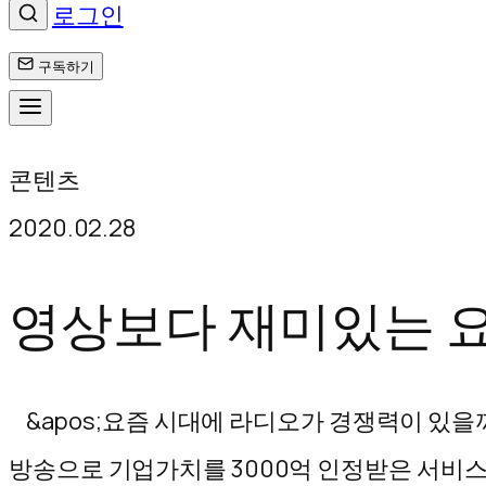
로그인
구독하기
콘
콘텐츠
텐
2020.02.28
츠
로
영상보다 재미있는 요
바
로
&apos;요즘 시대에 라디오가 경쟁력이 있을까요
가
방송으로 기업가치를 3000억 인정받은 서비스가 있다