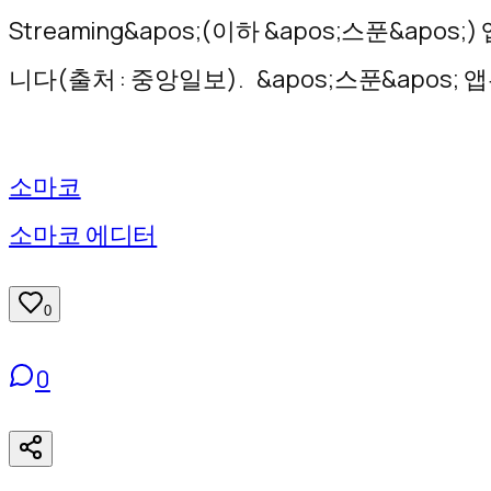
기
Streaming&apos;(이하 &apos;스푼&a
니다(출처 : 중앙일보). &apos;스푼&apos;
소마코
소마코 에디터
0
0