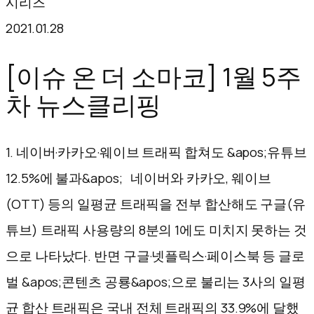
시리즈
텐
2021.01.28
츠
로
[이슈 온 더 소마코] 1월 5주
바
차 뉴스클리핑
로
가
1. 네이버·카카오·웨이브 트래픽 합쳐도 &apos;유튜브
기
12.5%에 불과&apos; 네이버와 카카오, 웨이브
(OTT) 등의 일평균 트래픽을 전부 합산해도 구글(유
튜브) 트래픽 사용량의 8분의 1에도 미치지 못하는 것
으로 나타났다. 반면 구글·넷플릭스·페이스북 등 글로
벌 &apos;콘텐츠 공룡&apos;으로 불리는 3사의 일평
균 합산 트래픽은 국내 전체 트래픽의 33.9%에 달했