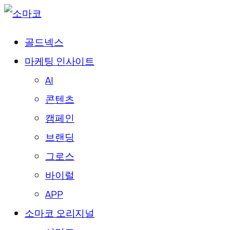
골드넥스
마케팅 인사이트
AI
콘텐츠
캠페인
브랜딩
그로스
바이럴
APP
소마코 오리지널