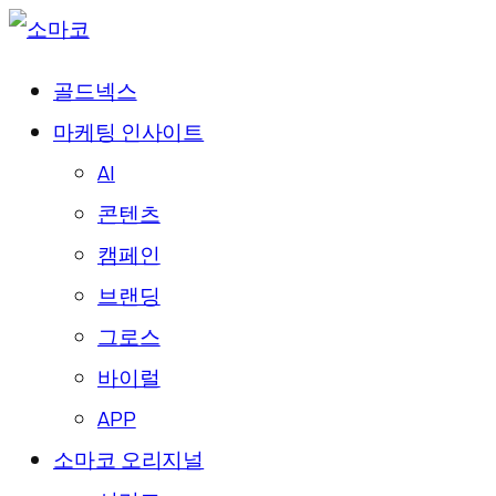
골드넥스
마케팅 인사이트
AI
콘텐츠
캠페인
브랜딩
그로스
바이럴
APP
소마코 오리지널