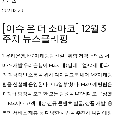
시리즈
텐
2021.12.20
츠
로
[이슈 온 더 소마코] 12월 3
바
주차 뉴스클리핑
로
가
1. 우리은행, MZ마케팅팀 신설…취향 저격 콘텐츠·서
기
비스 개발 우리은행이 MZ세대(밀레니얼+Z세대)와
의 적극적인 소통을 위해 디지털그룹 내에 MZ마케팅
팀을 신설해 운영한다고 15일 밝혔다. MZ마케팅팀은
과장급 팀장을 포함한 모든 팀원을 MZ세대로 구성했
고 MZ세대 고객 대상 신규 콘텐츠 발굴, 상품 개발, 융
복합 서비스 제휴 등 다양한 사업을 추진해 나갈 예정