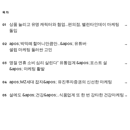
목차
상품 늘리고 유명 캐릭터와 협업…편의점, 밸런타인데이 마케팅
돌입
apos;박막례 할머니만큼만…&apos; 유튜버·
셀럽 마케팅 둘러싼 고민
명절 연휴 소비 심리 살린다” 유통업계 &apos;포스트 설
&apos; 마케팅 활발
apos;MZ세대 잡자&apos; 유진투자증권의 신선한 마케팅
설에도 &apos;건강&apos;..식품업계 또 한 번 강타한 건강마케팅