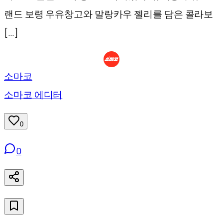
랜드 보령 우유창고와 말랑카우 젤리를 담은 콜라보
[…]
소마코
소마코 에디터
0
0