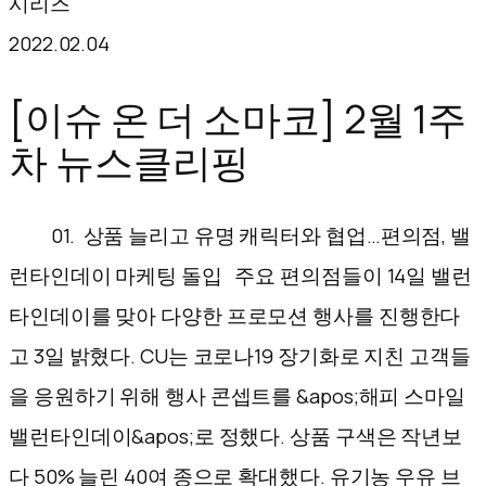
시리즈
텐
2022.02.04
츠
로
[이슈 온 더 소마코] 2월 1주
바
차 뉴스클리핑
로
가
01. 상품 늘리고 유명 캐릭터와 협업…편의점, 밸
기
런타인데이 마케팅 돌입 주요 편의점들이 14일 밸런
타인데이를 맞아 다양한 프로모션 행사를 진행한다
고 3일 밝혔다. CU는 코로나19 장기화로 지친 고객들
을 응원하기 위해 행사 콘셉트를 &apos;해피 스마일
밸런타인데이&apos;로 정했다. 상품 구색은 작년보
다 50% 늘린 40여 종으로 확대했다. 유기농 우유 브