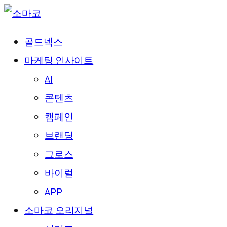
골드넥스
마케팅 인사이트
AI
콘텐츠
캠페인
브랜딩
그로스
바이럴
APP
소마코 오리지널