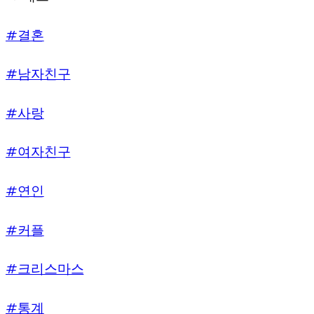
#결혼
#남자친구
#사랑
#여자친구
#연인
#커플
#크리스마스
#통계