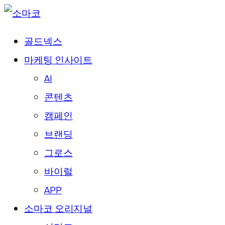
골드넥스
마케팅 인사이트
AI
콘텐츠
캠페인
브랜딩
그로스
바이럴
APP
소마코 오리지널