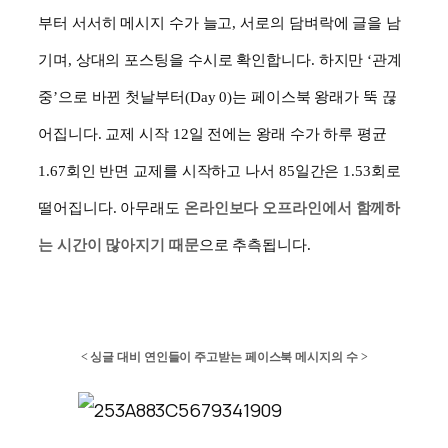
부터 서서히 메시지 수가 늘고
,
서로의 담벼락에 글을 남
기며
,
상대의 포스팅을 수시로 확인합니다
.
하지만
‘
관계
중
’
으로 바뀐 첫날부터
(Day 0)
는 페이스북 왕래가 뚝 끊
어집니다
.
교제 시작
12
일 전에는 왕래 수가 하루 평균
1.67
회인 반면 교제를 시작하고 나서
85
일간은
1.53
회로
떨어집니다
.
아무래도
온라인보다 오프라인에서 함께하
는 시간이 많아지기 때문
으로 추측됩니다
.
<
싱글 대비 연인들이 주고받는 페이스북 메시지의 수
>