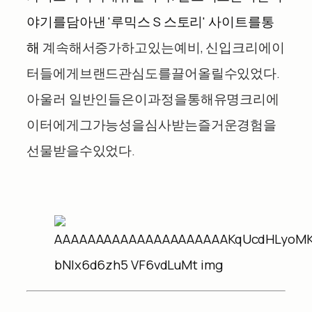
야기를
담아낸
'
루믹스
S
스토리
'
사이트를
통
해
계속해서
증가하고
있는
예비
,
신입
크리에이
터들에게
브랜드
관심도를
끌어올릴
수
있었다
.
아울러
일반인들은
이
과정을
통해
유명
크리에
이터에게
그
가능성을
심사받는
즐거운
경험을
선물
받을
수
있었다
.