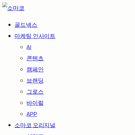
골드넥스
마케팅 인사이트
AI
콘텐츠
캠페인
브랜딩
그로스
바이럴
APP
소마코 오리지널