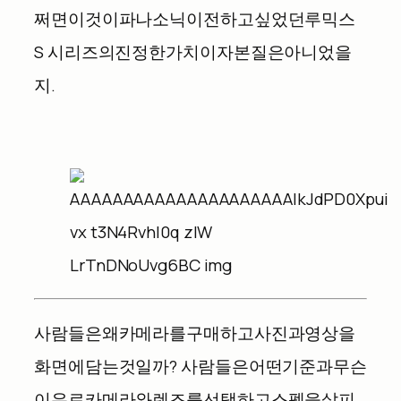
쩌면
이것이
파나소닉이
전하고
싶었던
루믹스
S
시리즈의
진정한
가치이자
본질은
아니었을
지
.
사람들은
왜
카메라를
구매하고
사진과
영상을
화면에
담는
것일까
?
사람들은
어떤
기준과
무슨
이유로
카메라와
렌즈를
선택하고
스펙을
살피