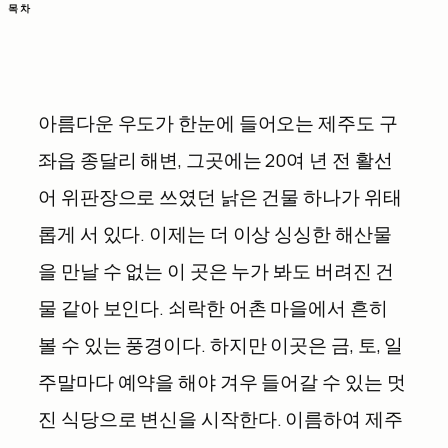
목차
아름다운 우도가 한눈에 들어오는 제주도 구
좌읍 종달리 해변
,
그곳에는
20
여 년 전 활선
어 위판장으로 쓰였던 낡은 건물 하나가 위태
롭게 서 있다
.
이제는 더 이상 싱싱한 해산물
을 만날 수 없는 이 곳은 누가 봐도 버려진 건
물 같아 보인다
.
쇠락한 어촌 마을에서 흔히
볼 수 있는 풍경이다
.
하지만 이곳은 금
,
토
,
일
주말마다 예약을 해야 겨우 들어갈 수 있는 멋
진 식당으로 변신을 시작한다
.
이름하여 제주