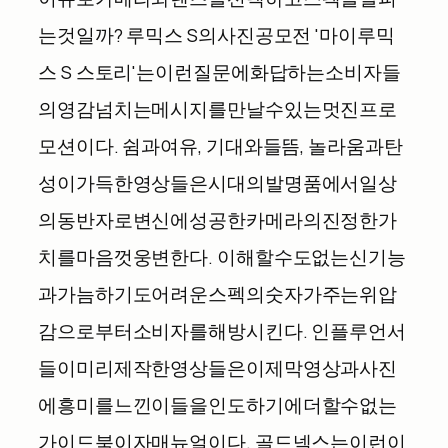
는
것일까
?
루믹스
S
의
사진
공모전
'
마이
루믹
스
S
스토리
'
는
이런
질문에
화답하는
소비자들
의
영감
넘치는
메시지를
만날
수
있는
멋진
프로
모션이다
.
쉼과
여유
,
기대와
들뜸
,
놀라움과
탄
성이
가득한
영상들은
시대의
발명품에서
일상
의
동반자로
변신에
성공한
카메라의
진정한
가
치를
마음껏
웅변한다
.
이해할
수도
없는
신기능
과
가늠하기도
어려운
스펙의
숫자가
주는
위압
감으로부터
소비자를
해방시킨다
.
인플루언서
들이
미리
제작한
영상들은
이제
막
영상과
사진
에
흥미를
느낀
이들을
인도하기에
더할
수
없는
가이드북이자
매뉴얼이다
.
골드넥스는
이런
이