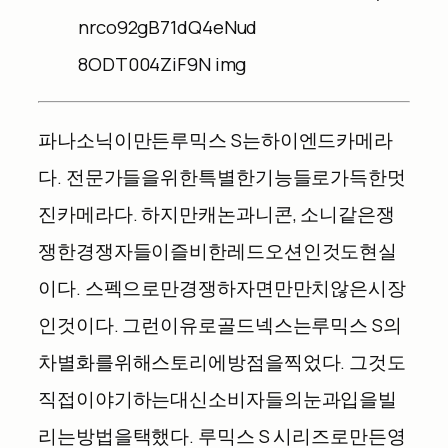
파나소닉이
만든
루믹스
S
는
하이엔드
카메라
다
.
전문가들을
위한
특별한
기능들로
가득한
멋
진
카메라다
.
하지만
캐논과
니콘
,
소니
같은
쟁
쟁한
경쟁자들이
즐비한
레드
오션인
것도
현실
이다
.
스펙으로만
경쟁하자면
만만치
않은
시장
인
것이다
.
그런
이유로
골드넥스는
루믹스
S
의
차별화를
위해
스토리에
방점을
찍었다
.
그것도
직접
이야기하는
대신
소비자들의
눈과
입을
빌
리는
방법을
택했다
.
루믹스
S
시리즈로
만든
영