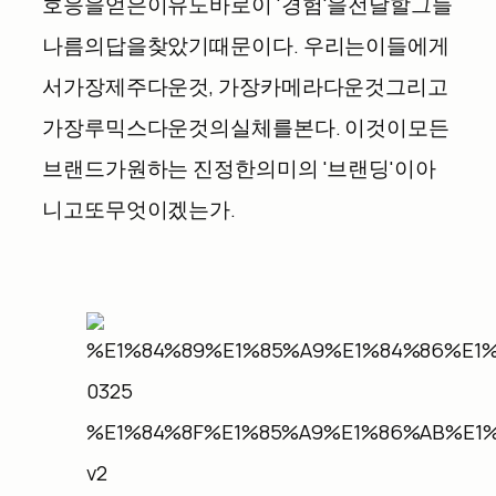
호응을
얻은
이유도
바로
이
'
경험
'
을
전달할
그들
나름의
답을
찾았기
때문이다
.
우리는
이들에게
서
가장
제주다운
것
,
가장
카메라다운
것
그리고
가장
루믹스다운
것의
실체를
본다
.
이것이
모든
브랜드가
원하는
진정한
의미의
'
브랜딩
'
이
아
니고
또
무엇이겠는가
.