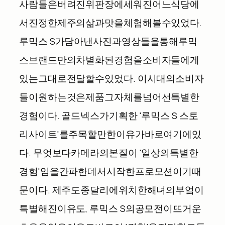
사람들은
버려진
위판장에
세워진
어느
식당에
서
진정한
제주의
삶과
맛을
체험해볼
수
있었다
.
루믹스
S
가
담아낸
사진과
영상들을
통해
루믹
스
브랜드만의
차별화된
경험을
소비자들에게
있는
그대로
전달할
수
있었다
.
이
시대의
소비자
들이
원하는
것은
제품
그
자체를
넘어선
특별한
경험이다
.
골드넥스가
기획한
'
루믹스
S
스토
리
사이트
'
를
주목할
만
한
이유가
바로
여기에
있
다
.
무엇보다
카메라의
본질이
'
일상의
특별한
경험
'
임을
간파한
데서
시작한
프로모션이기
때
문이다
.
제주도
종달리에
위치한
해녀의
부엌이
특별해진
이유도
,
루믹스
S
의
공모전이
뜨거운