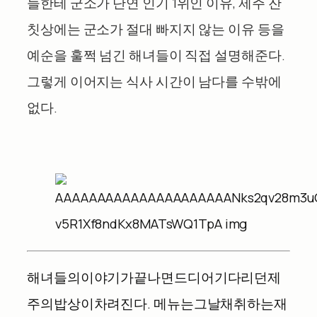
들한테 군소가 단연 인기
1
위인 이유
,
제주 잔
칫상에는 군소가 절대 빠지지 않는 이유 등을
예순을 훌쩍 넘긴 해녀들이 직접 설명해준다
.
그렇게 이어지는 식사 시간이 남다를 수밖에
없다
.
해녀들의
이야기가
끝나면
드디어
기다리던
제
주의
밥상이
차려진다
.
메뉴는
그날
채취하는
재