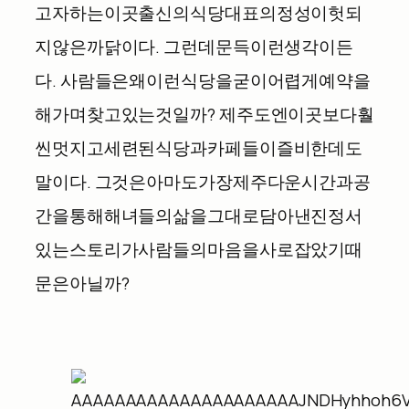
고자
하는
이곳
출신의
식당
대표의
정성이
헛되
지
않은
까닭이다
.
그런데
문득
이런
생각이
든
다
.
사람들은
왜
이런
식당을
굳이
어렵게
예약을
해가며
찾고
있는
것일까
?
제주도엔
이곳보다
훨
씬
멋지고
세련된
식당과
카페들이
즐비한데도
말이다
.
그것은
아마도
가장
제주다운
시간과
공
간을
통해
해녀들의
삶을
그대로
담아낸
진정서
있는
스토리가
사람들의
마음을
사로잡았기
때
문은
아닐까
?