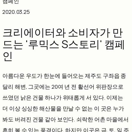
캠페인
텐
2020.03.25
츠
로
크리에이터와 소비자가 만
바
드는 '루믹스 S스토리' 캠페
로
인
가
기
아름다운 우도가 한눈에 들어오는 제주도 구좌읍 종
달리 해변, 그곳에는 20여 년 전 활선어 위판장으로
쓰였던 낡은 건물 하나가 위태롭게 서 있다. 이제는
더 이상 싱싱한 해산물을 만날 수 없는 이 곳은 누가
봐도 버려진 건물 같아 보인다. 쇠락한 어촌 마을에서
흔히 볼 수 있는 풍경이다. 하지만 이곳은 금, 토, 일 주