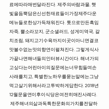
료에
따라
매번
달라진다
.
제주의
바람과
물
,
햇
빛을
듬뿍
담은
신선한
재료들이
가장
제주다운
메뉴들로
한
상
가득
채워진다
.
톳으로
만든
흑임
자죽
,
뿔소라
꼬지
,
군소
샐러드
,
성게
미역국
,
갈
치조림
,
돼지고기
수육까지
이곳이
아니면
결코
맛볼
수
없는
맛의
향연이
펼쳐진다
.
그렇게
식사
가
끝나면
해녀들의
인터뷰
시간이다
.
해녀가
되
고
싶다는
어린아이의
질문에는
너무
힘들며
손
사래를
치고
,
특별한
노하우를
묻는
말에는
그냥
먹고
살기
위해서라고
투박하게
답한다
. 2018
년
12
월
문을
연
이후
이
식당은
여전히
매진사례다
.
제주
해녀의
삶과
독특한
문화의
가치를
전달하