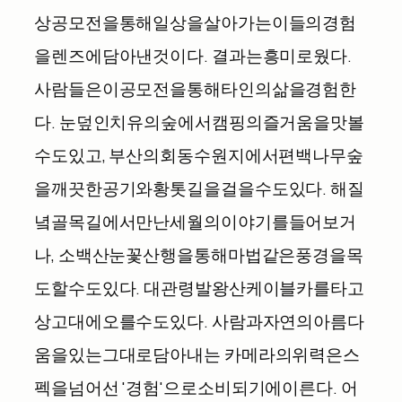
상
공모전을
통해
일상을
살아가는
이들의
경험
을
렌즈에
담아낸
것이다
.
결과는
흥미로웠다
.
사람들은
이
공모전을
통해
타인의
삶을
경험한
다
.
눈
덮인
치유의
숲에서
캠핑의
즐거움을
맛볼
수도
있고
,
부산의
회동
수원지에서
편백나무숲
을
깨끗한
공기와
황톳길을
걸을
수도
있다
.
해
질
녘
골목길에서
만난
세월의
이야기를
들어보거
나
,
소백산
눈꽃
산행을
통해
마법
같은
풍경을
목
도할
수도
있다
.
대관령
발왕산
케이블카를
타고
상고대에
오를
수도
있다
.
사람과
자연의
아름다
움을
있는
그대로
담아내는
카메라의
위력은
스
펙을
넘어선
'
경험
'
으로
소비되기에
이른다
.
어