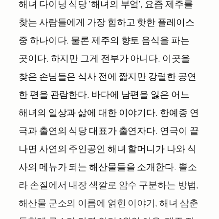
해녀 다이닝 식당
'
해녀의 부엌
',
요즘 제주를
찾는 사람들에게 가장 힙하고 핫한 플레이스
중 하나이다
.
물론 제주의 향토 음식을 파는
곳이다
.
하지만 그게 전부가 아니다
.
이곳을
찾은 손님들은 식사 전에 짧지만 강렬한 공연
한 편을 관람한다
.
바다에 남편을 잃은 어느
해녀의 일상과 삶에 대한 이야기다
.
한예종 연
극과 출연의 식당 대표가 출연자다
.
연극이 끝
나면 사연의 주인공인 해녀 할머니가 나와 식
사의 메뉴가 되는 해산물들을 소개한다
.
뿔소
라 손질에서 내장 색깔로 암수 구분하는 방법
,
해산물 군소의 이름에 얽힌 이야기
,
해녀 삼춘