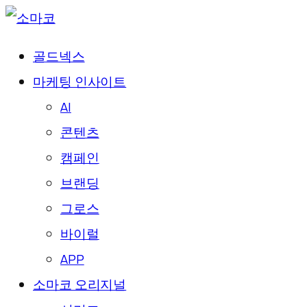
골드넥스
마케팅 인사이트
AI
콘텐츠
캠페인
브랜딩
그로스
바이럴
APP
소마코 오리지널