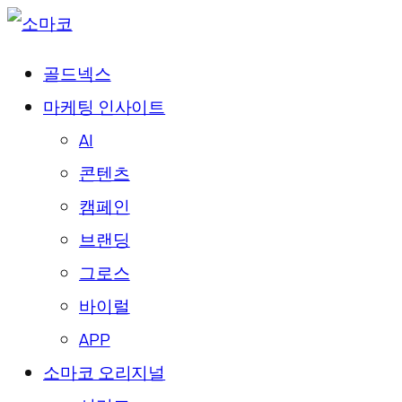
골드넥스
마케팅 인사이트
AI
콘텐츠
캠페인
브랜딩
그로스
바이럴
APP
소마코 오리지널