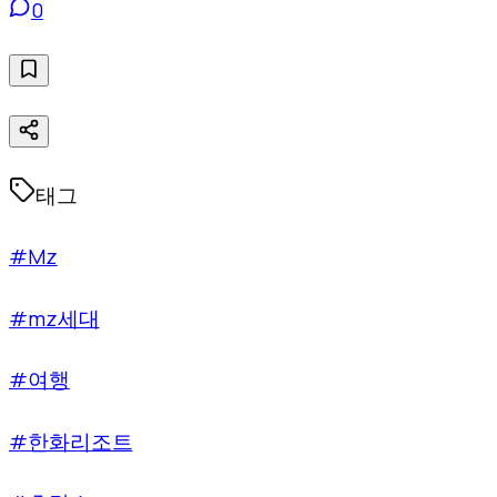
0
태그
#Mz
#mz세대
#여행
#한화리조트