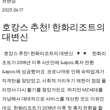
브랜딩
텐
2023.04.17
츠
로
호캉스 추천! 한화리조트의
바
대변신
로
가
호캉스 추천! 한화리조트의 대변신 ▼ ▼ 한화리
기
조트가 2018년 이후 4년 만에 &apos;흑자 전환
&apos;에 성공했어요. 코로나19로 인해 숙박업계가
직격탄을 맞았었고, 사회적 거리두기 제한이 점점 풀
리면서 다시 활기를 찾았거든요. 하지만 MZ세대를
겨냥해서 대대적으로 서비스를 개선한 것도 이유인
데요. 한화리조트가 2018년 이후 첫 흑자 전환을 할