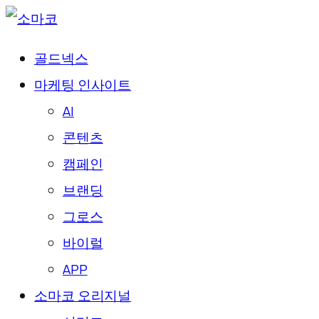
골드넥스
마케팅 인사이트
AI
콘텐츠
캠페인
브랜딩
그로스
바이럴
APP
소마코 오리지널