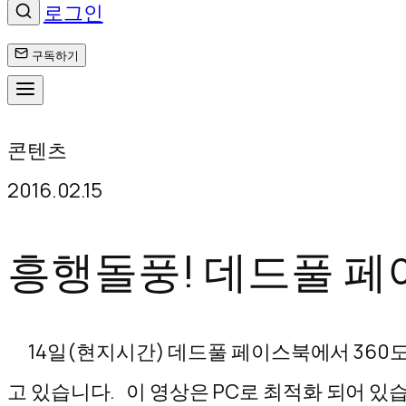
로그인
구독하기
콘
콘텐츠
텐
2016.02.15
츠
로
흥행돌풍! 데드풀 페이
바
로
14일(현지시간) 데드풀 페이스북에서 360도
가
고 있습니다. 이 영상은 PC로 최적화 되어 있습니다. Deadp