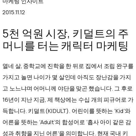
마케팅 인사이트
텐
2015.11.12
츠
로
5천 억원 시장, 키덜트의 주
바
머니를 터는 캐릭터 마케팅
로
가
열네 살, 중학교에 진학을 한 뒤로 집에서 조립 완구를
기
가지고 놀면 나이가 몇 살인데 아직도 장난감을 가지
고 노느냐며 어머니께 야단을 맞곤 했습니다. 그 후로
16년이 지난 지금, 제 책상에는 수십 개의 피규어로 가
득합니다. 키덜트(KIDULT). 어린이를 뜻하는 ‘Kid’와
어른을 뜻하는 ‘Adult’의 합성어로 ‘흡사 아이 같은 감
성과 취향을 지닌 어른’을 의미합니다. 현재 국내 키