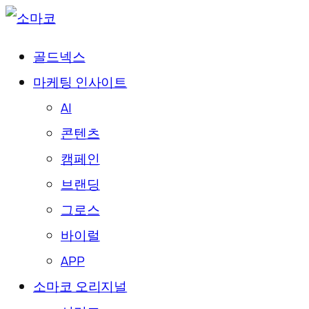
골드넥스
마케팅 인사이트
AI
콘텐츠
캠페인
브랜딩
그로스
바이럴
APP
소마코 오리지널