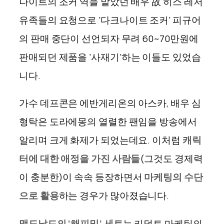
나이트의 조커 역을 맡았던 배우 故 히스 레저
유족들의 요청으로
‘
다크나이트 조커
’
피규어
의 판매 중단이 선언되자 무려
60~70
만원에
판매되던 제품을
‘
사재기
’
하는 이들도 있었습
니다
.
가수 데프콘은 에반게리온의 아스카
,
배우 심
형탁은 도라에몽의 열렬한 팬임을 방송에서
알리며 크게 화제가 되었는데요
.
이처럼
캐릭
터에 대한 애정을 가진 사람들
(
그것도 경제력
이 충분한
)
이 속속 등장하면서
마케팅의 수단
으로 활용
하는 경우가 많아졌습니다
.
맥도날드의
‘
해피밀
’
세트
는 키덜트 마케팅의