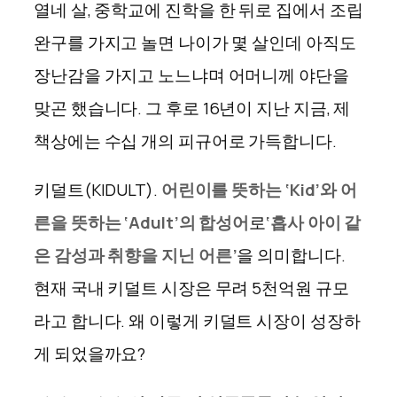
열네 살
,
중학교에 진학을 한 뒤로 집에서 조립
완구를 가지고 놀면 나이가 몇 살인데 아직도
장난감을 가지고 노느냐며 어머니께 야단을
맞곤 했습니다
.
그 후로
16
년이 지난 지금
,
제
책상에는 수십 개의 피규어로 가득합니다
.
키덜트
(KIDULT).
어린이를 뜻하는
‘Kid’
와 어
른을 뜻하는
‘Adult’
의 합성어
로
‘
흡사 아이 같
은 감성과 취향을 지닌 어른
’
을 의미합니다
.
현재 국내 키덜트 시장은 무려
5
천억원 규모
라고 합니다
.
왜 이렇게 키덜트 시장이 성장하
게 되었을까요
?