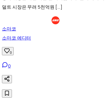
덜트 시장은 무려 5천억원 […]
소마코
소마코 에디터
0
0