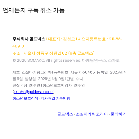
언제든지 구독 취소 가능
주식회사 골드넥스
| 대표자 : 김성모 | 사업자등록번호 : 211-88-
46910
주소 : 서울시 성동구 상원길 62 (9층 골드넥스)
© 2026 SOMAKO. All rights reserved. 마케팅연구소, 소마코
제호 : 소셜마케팅코리아 | 등록번호 : 서울, 아56486 | 등록일 : 2026년 4
월 9일 | 발행일 : 2026년 4월 9일 | 간별 : 수시
편집국장 : 최수안 | 청소년보호책임자 : 최수안
(
suahn@goldenax.co.kr
)
청소년보호정책
·
기사배열 기본방침
골드넥스
·
소셜마케팅코리아
·
문의하기