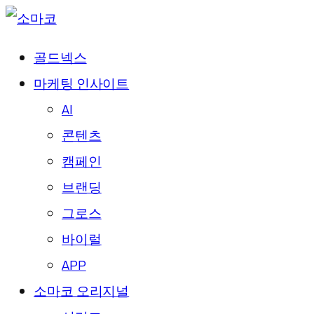
골드넥스
마케팅 인사이트
AI
콘텐츠
캠페인
브랜딩
그로스
바이럴
APP
소마코 오리지널