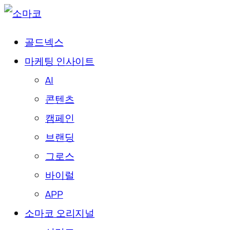
골드넥스
마케팅 인사이트
AI
콘텐츠
캠페인
브랜딩
그로스
바이럴
APP
소마코 오리지널