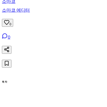
소마코
소마코 에디터
0
0
목차