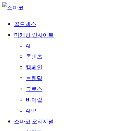
골드넥스
마케팅 인사이트
AI
콘텐츠
캠페인
브랜딩
그로스
바이럴
APP
소마코 오리지널