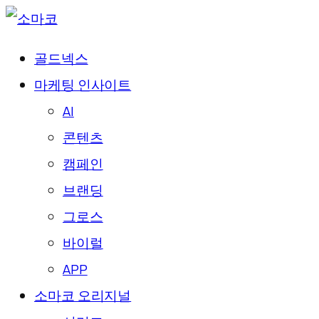
골드넥스
마케팅 인사이트
AI
콘텐츠
캠페인
브랜딩
그로스
바이럴
APP
소마코 오리지널