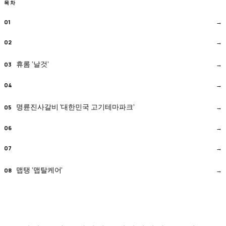
목차
휴롬 ‘날것’
명륜진사갈비 ‘대한민국 고기테마파크’
맵탱 ‘맵탈케어’