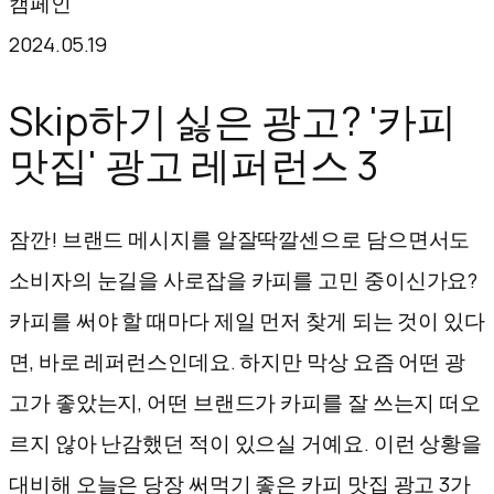
캠페인
텐
2024.05.19
츠
로
Skip하기 싫은 광고? '카피
바
맛집' 광고 레퍼런스 3
로
가
잠깐! 브랜드 메시지를 알잘딱깔센으로 담으면서도
기
소비자의 눈길을 사로잡을 카피를 고민 중이신가요?
카피를 써야 할 때마다 제일 먼저 찾게 되는 것이 있다
면, 바로 레퍼런스인데요. 하지만 막상 요즘 어떤 광
고가 좋았는지, 어떤 브랜드가 카피를 잘 쓰는지 떠오
르지 않아 난감했던 적이 있으실 거예요. 이런 상황을
대비해 오늘은 당장 써먹기 좋은 카피 맛집 광고 3가