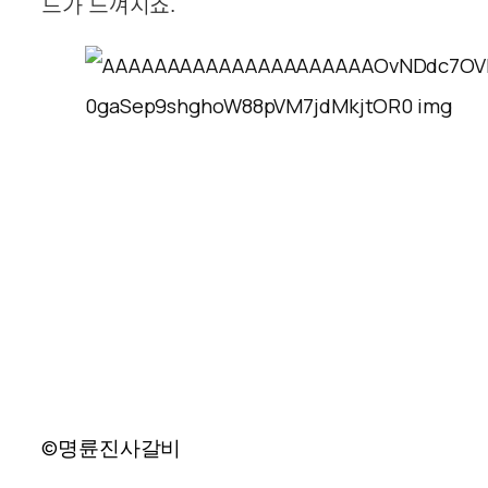
드가 느껴지죠.
©명륜진사갈비