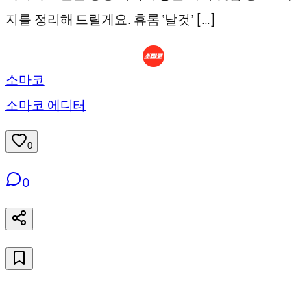
지를 정리해 드릴게요. 휴롬 ‘날것’ […]
소마코
소마코 에디터
0
0