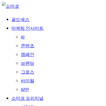
골드넥스
마케팅 인사이트
AI
콘텐츠
캠페인
브랜딩
그로스
바이럴
APP
소마코 오리지널