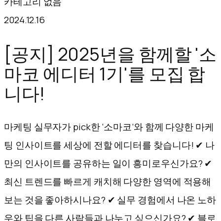
카테고리 없음
텐
2024.12.16
츠
로
[공지] 2025년을 함께할 '소
바
마코 에디터 1기'를 모집 합
로
니다!
가
기
마케팅 실무자가 pick한 ‘소마코’와 함께 다양한 마케
팅 인사이트를 세상에 전할 에디터를 찾습니다! ✔ 나
만의 인사이트를 공유하는 일이 흥미로우신가요? ✔
최신 트렌드를 빠르게 캐치해 다양한 영역에 적용해
보는 것을 좋아하시나요? ✔ 실무 경험에서 나온 노하
우와 팁을 다른 사람들과 나누고 싶으신가요? ✔ 블로