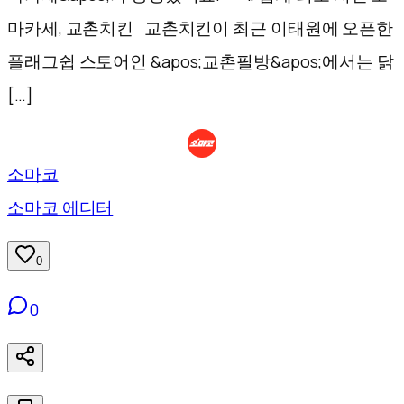
마카세, 교촌치킨 교촌치킨이 최근 이태원에 오픈한
플래그쉽 스토어인 &apos;교촌필방&apos;에서는 닭
[…]
소마코
소마코 에디터
0
0