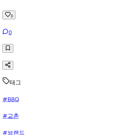
0
0
태그
#BBQ
#교촌
#브랜드