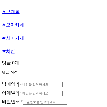
#브랜딩
#오마카세
#치마카세
#치킨
댓글 0개
댓글 작성
닉네임 *
이메일 *
비밀번호 *