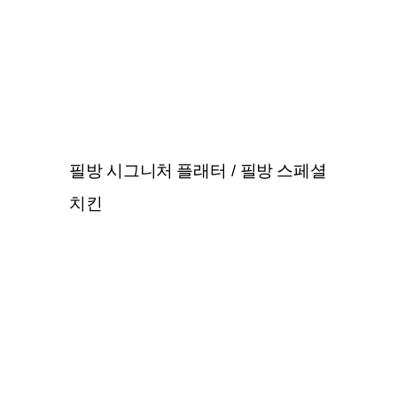
필방 시그니처 플래터 / 필방 스페셜
치킨