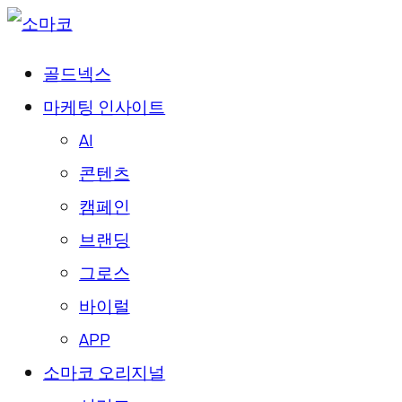
골드넥스
마케팅 인사이트
AI
콘텐츠
캠페인
브랜딩
그로스
바이럴
APP
소마코 오리지널