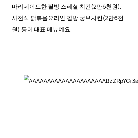
마리네이드한 필방 스페셜 치킨(2만6천원),
사천식 닭볶음요리인 필방 궁보치킨(2만6천
원) 등이 대표 메뉴예요.