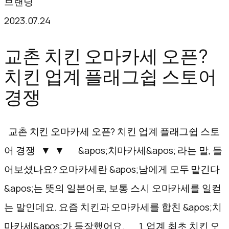
브랜딩
텐
2023.07.24
츠
로
교촌 치킨 오마카세 오픈?
바
치킨 업계 플래그쉽 스토어
로
경쟁
가
기
교촌 치킨 오마카세 오픈? 치킨 업계 플래그쉽 스토
어 경쟁 ▼ ▼ &apos;치마카세&apos; 라는 말, 들
어보셨나요? 오마카세란 &apos;남에게 모두 맡긴다
&apos;는 뜻의 일본어로, 보통 스시 오마카세를 일컫
는 말인데요. 요즘 치킨과 오마카세를 합친 &apos;치
마카세&apos;가 등장했어요. 1. 업계 최초 치킨 오