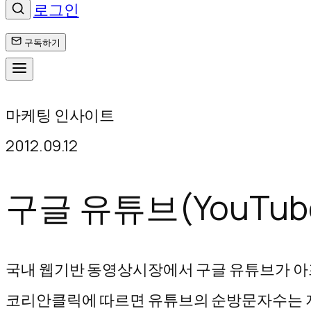
로그인
구독하기
콘
마케팅 인사이트
텐
2012.09.12
츠
로
구글 유튜브(YouTub
바
로
국내 웹기반 동영상시장에서 구글 유튜브가 아프리
가
코리안클릭에 따르면 유튜브의 순방문자수는 지난해