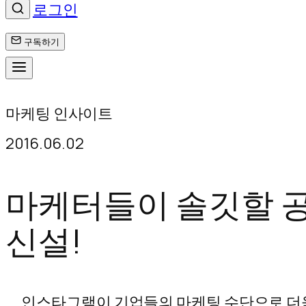
로그인
구독하기
콘
마케팅 인사이트
텐
2016.06.02
츠
로
마케터들이 솔깃할 공
바
신설!
로
가
인스타그램이 기업들의 마케팅 수단으로 더욱