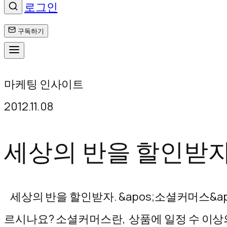
로그인
구독하기
콘
마케팅 인사이트
텐
2012.11.08
츠
로
세상의 반을 할인받자
바
로
세상의 반을 할인받자. &apos;소셜커머스&apo
가
르시나요? 소셜커머스란, 상품에 일정 수 이상