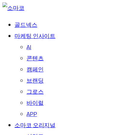
골드넥스
마케팅 인사이트
AI
콘텐츠
캠페인
브랜딩
그로스
바이럴
APP
소마코 오리지널