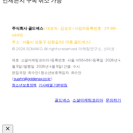
언제든지 구독 취소 가능
주식회사 골드넥스
| 대표자 : 김성모 | 사업자등록번호 : 211-88-
46910
주소 : 서울시 성동구 상원길 62 (9층 골드넥스)
© 2026 SOMAKO. All rights reserved. 마케팅연구소, 소마코
제호 : 소셜마케팅코리아 | 등록번호 : 서울, 아56486 | 등록일 : 2026년 4
월 9일 | 발행일 : 2026년 4월 9일 | 간별 : 수시
편집국장 : 최수안 | 청소년보호책임자 : 최수안
(
suahn@goldenax.co.kr
)
청소년보호정책
·
기사배열 기본방침
골드넥스
·
소셜마케팅코리아
·
문의하기