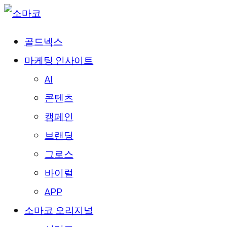
골드넥스
마케팅 인사이트
AI
콘텐츠
캠페인
브랜딩
그로스
바이럴
APP
소마코 오리지널