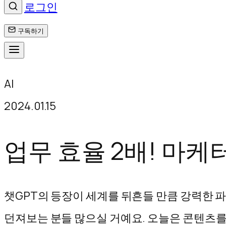
로그인
구독하기
콘
AI
텐
2024.01.15
츠
로
업무 효율 2배! 마케
바
로
챗GPT의 등장이 세계를 뒤흔들 만큼 강력한 
가
던져보는 분들 많으실 거예요. 오늘은 콘텐츠를 